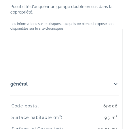
Possibilité d'acquérir un garage double en sus dans la 
copropriété.
Les informations sur les risques auxquels ce bien est exposé sont 
disponibles sur le site 
Géorisques
général
TRAD_SIROCCO_Caracteristique
Valeurs
Code postal
69006
Surface habitable (m²)
95 m²
Surface loi Carrez (m²)
95,01 m²