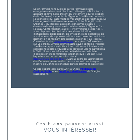
Les informations recueillies sur ce formulaire sont
enregistrées dans un fichier informatisé par La Boite Immo
agissant comme Sous-traitant du traitement pour la gestion
de la clientèle/prospects de l'Agence / du Réseau qui reste
Responsable du Traitement de vos Données personnelles. La
base légale du traitement repose sur l'intérêt légitime de
l'Agence / du Réseau. Elles sont conservées jusqu'à
demande de suppression et sont destinées à l'Agence / au
Réseau. Conformément à la loi « informatique et libertés »,
vous disposez des droits d’accès, de rectification,
d’effacement, d’opposition, de limitation et de portabilité de
vos données. Vous pouvez retirer votre consentement à tout
moment en contactant directement l’Agence / Le Réseau.
Consultez le site
https://cnil.fr/fr
pour plus d’informations
sur vos droits. Si vous estimez, après avoir contacté l'Agence
/ le Réseau, que vos droits « Informatique et Libertés » ne
sont pas respectés, vous pouvez adresser une réclamation à
la CNIL. Nous vous informons de l’existence de la liste
d'opposition au démarchage téléphonique « Bloctel », sur
laquelle vous pouvez vous inscrire ici :
https://www.bloctel.gouv.fr
. Dans le cadre de la protection
des Données personnelles, nous vous invitons à ne pas
inscrire de Données sensibles dans le champ de saisie libre.
Ce site est protégé par reCAPTCHA, les
Politiques de
Confidentialité
et es
Conditions d'utilisation
de Google
s'appliquent.
Ces biens peuvent aussi
VOUS INTÉRESSER