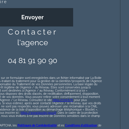
ire
Envoyer
contacter
l'agence
04 81 91 90 90
 sur ce formulaire sont enregistrées dans un fichier informatisé par La Boite
raitant du traitement pour la gestion de la clientèle/prospects de l'Agence
ponsable du Traitement de vos Données personnelles. La base légale du
érêt légitime de l'Agence / du Réseau. Elles sont conservées jusqu'à
sont destinées à l'Agence / au Réseau. Conformément à la loi «
ous disposez des droits d’accès, de rectification, d’effacement, d’opposition,
lité de vos données. Vous pouvez retirer votre consentement à tout moment
l’Agence / Le Réseau. Consultez le site
https://cnil.fr/fr
pour plus
s. Si vous estimez, après avoir contacté l'Agence / le Réseau, que vos droits
» ne sont pas respectés, vous pouvez adresser une réclamation à la CNIL.
istence de la liste d'opposition au démarchage téléphonique « Bloctel »,
s inscrire ici :
https://www.bloctel.gouv.fr
. Dans le cadre de la protection
nous vous invitons à ne pas inscrire de Données sensibles dans le champ
eCAPTCHA, les
Politiques de Confidentialité
et es
Conditions d'utilisation
de