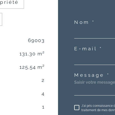
priété
Nom *
69003
E-mail *
131,30 m²
125,54 m²
Message *
2
4
J'ai pris connaissance d
1
traitement de mes donné