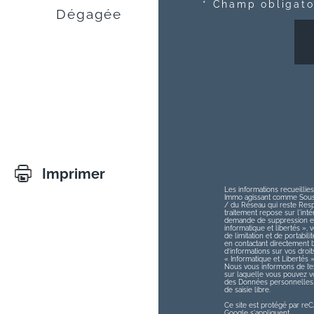
* Champ obligato
Dégagée
Imprimer
Les informations recueillies
Immo agissant comme Sous-t
/ du Réseau qui reste Res
traitement repose sur l'int
demande de suppression et 
informatique et libertés », v
de limitation et de portabi
en contactant directement 
d’informations sur vos droit
« Informatique et Libertés 
Nous vous informons de l’ex
sur laquelle vous pouvez vou
des Données personnelles, 
de saisie libre.
Ce site est protégé par r
Google s'appliquent.