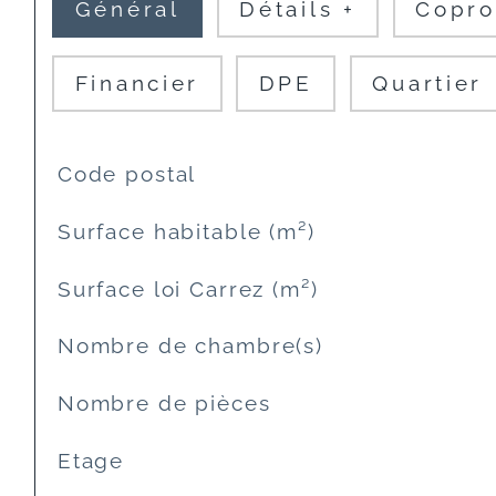
Général
Détails +
Copro
Financier
DPE
Quartier
TRAD_SIROCCO_Caracteristique
Valeurs
Code postal
Surface habitable (m²)
Surface loi Carrez (m²)
Nombre de chambre(s)
Nombre de pièces
Etage