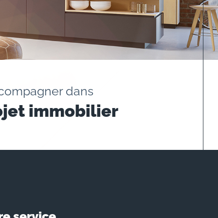
ccompagner dans
ojet immobilier
re service