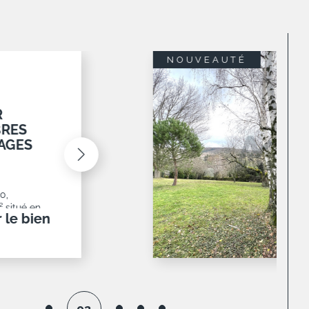
EXCLUSIF
NOUVEAUTÉ
M2 AVEC
monest,
posé sud
té et
r le bien
03