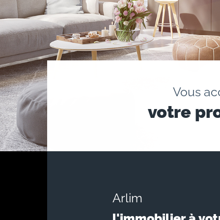
Vous a
votre pr
Arlim
l'immobilier à vot