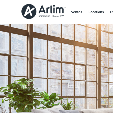
ventes
locations