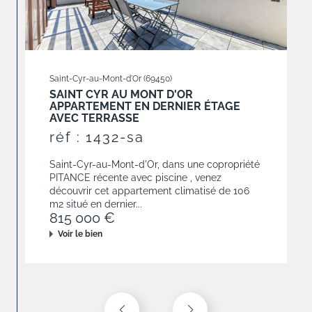
Lyon (69006)
VITTON/ RUE TÊTE D'OR
APPARTEMENT 3 CHAMBRES AVEC
TERRASSE ET GARAGES
réf : 1937-sa
Lyon 6e, dans une résidence de 2010,
appartement climatisé de 120,68 m² situé en
étage élevé avec une terrasse de 19 m². Il est
composé d'un...
790 000 €
Voir le bien