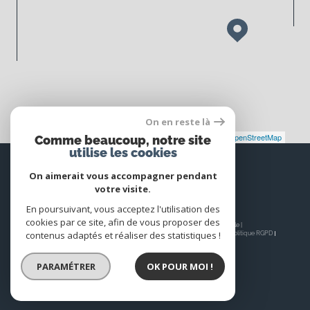
On en reste là
Leaflet
|
©
Maps
|
© OpenStreetMap
Jawg
Comme beaucoup, notre site
utilise les cookies
Espace
PROPRIÉTAIRE
On aimerait vous accompagner pendant
votre visite.
Se connecter
En poursuivant, vous acceptez l'utilisation des
cookies par ce site, afin de vous proposer des
© 2026 | Tous droits réservés | Traduction powered by Google |
contenus adaptés et réaliser des statistiques !
Nos honoraires
Plan du site
Mentions légales
Admin
Nos liens
Politique RGPD
Cookies
PARAMÉTRER
OK POUR MOI !