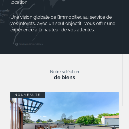
location.
Une vision globale de l’immobilier, au service de
vos intérêts, avec un seul objectif : vous offrir une
expérience à la hauteur de vos attentes.
Aurélio ROSSINI
Gérant
Notre séléction
de biens
COUP DE COEUR