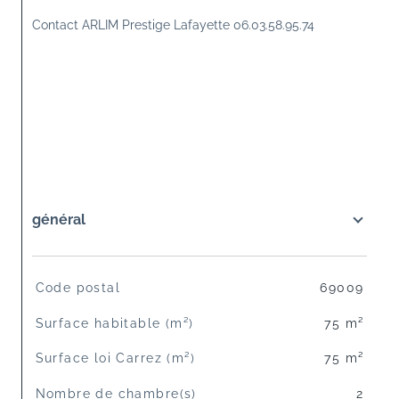
Contact ARLIM Prestige Lafayette 06.03.58.95.74
général
TRAD_SIROCCO_Caracteristique
Valeurs
Code postal
69009
Surface habitable (m²)
75 m²
Surface loi Carrez (m²)
75 m²
Nombre de chambre(s)
2