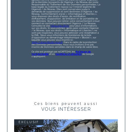
de la clientèle/prospects de l'Agence / du Réseau qui reste
Responsable du Traitement de vos Données personnelles. La
base légale du traitement repose sur l'intérêt légitime de
l'Agence / du Réseau. Elles sont conservées jusqu'à
demande de suppression et sont destinées à l'Agence / au
Réseau. Conformément à la loi « informatique et libertés »,
vous disposez des droits d’accès, de rectification,
d’effacement, d’opposition, de limitation et de portabilité de
vos données. Vous pouvez retirer votre consentement à tout
moment en contactant directement l’Agence / Le Réseau.
Consultez le site
https://cnil.fr/fr
pour plus d’informations
sur vos droits. Si vous estimez, après avoir contacté l'Agence
/ le Réseau, que vos droits « Informatique et Libertés » ne
sont pas respectés, vous pouvez adresser une réclamation à
la CNIL. Nous vous informons de l’existence de la liste
d'opposition au démarchage téléphonique « Bloctel », sur
laquelle vous pouvez vous inscrire ici :
https://www.bloctel.gouv.fr
. Dans le cadre de la protection
des Données personnelles, nous vous invitons à ne pas
inscrire de Données sensibles dans le champ de saisie libre.
Ce site est protégé par reCAPTCHA, les
Politiques de
Confidentialité
et es
Conditions d'utilisation
de Google
s'appliquent.
Ces biens peuvent aussi
VOUS INTÉRESSER
EXCLUSIF