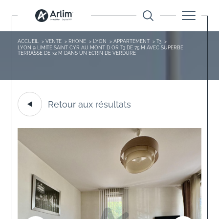
ACCUEIL
VENTE
RHONE
LYON
APPARTEMENT
T3
LYON 9 LIMITE SAINT CYR AU MONT D OR T3 DE 75 M AVEC SUPERBE
TERRASSE DE 32 M DANS UN ECRIN DE VERDURE
Retour aux résultats