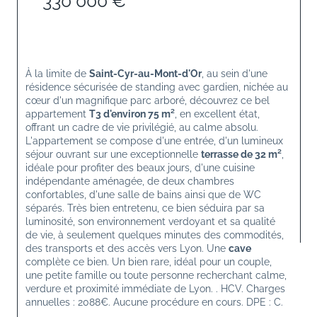
330 000 €
À la limite de 
Saint-Cyr-au-Mont-d'Or
, au sein d'une 
résidence sécurisée de standing avec gardien, nichée au 
cœur d'un magnifique parc arboré, découvrez ce bel 
appartement 
T3 d'environ 75 m²
, en excellent état, 
offrant un cadre de vie privilégié, au calme absolu. 
L'appartement se compose d'une entrée, d'un lumineux 
séjour ouvrant sur une exceptionnelle 
terrasse de 32 m²
, 
idéale pour profiter des beaux jours, d'une cuisine 
indépendante aménagée, de deux chambres 
confortables, d'une salle de bains ainsi que de WC 
séparés. Très bien entretenu, ce bien séduira par sa 
luminosité, son environnement verdoyant et sa qualité 
de vie, à seulement quelques minutes des commodités, 
des transports et des accès vers Lyon. Une 
cave
complète ce bien. Un bien rare, idéal pour un couple, 
une petite famille ou toute personne recherchant calme, 
verdure et proximité immédiate de Lyon. . HCV. Charges 
annuelles : 2088€. Aucune procédure en cours. DPE : C. 