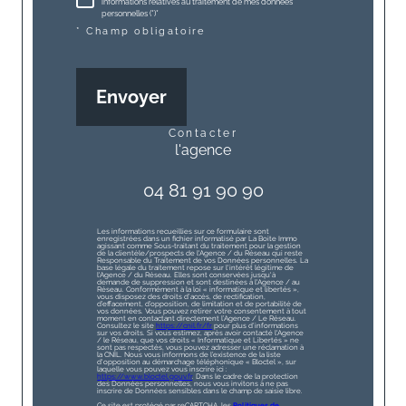
informations relatives au traitement de mes données
personnelles (*)*
* Champ obligatoire
Envoyer
contacter
l'agence
04 81 91 90 90
Les informations recueillies sur ce formulaire sont
enregistrées dans un fichier informatisé par La Boite Immo
agissant comme Sous-traitant du traitement pour la gestion
de la clientèle/prospects de l'Agence / du Réseau qui reste
Responsable du Traitement de vos Données personnelles. La
base légale du traitement repose sur l'intérêt légitime de
l'Agence / du Réseau. Elles sont conservées jusqu'à
demande de suppression et sont destinées à l'Agence / au
Réseau. Conformément à la loi « informatique et libertés »,
vous disposez des droits d’accès, de rectification,
d’effacement, d’opposition, de limitation et de portabilité de
vos données. Vous pouvez retirer votre consentement à tout
moment en contactant directement l’Agence / Le Réseau.
Consultez le site
https://cnil.fr/fr
pour plus d’informations
sur vos droits. Si vous estimez, après avoir contacté l'Agence
/ le Réseau, que vos droits « Informatique et Libertés » ne
sont pas respectés, vous pouvez adresser une réclamation à
la CNIL. Nous vous informons de l’existence de la liste
d'opposition au démarchage téléphonique « Bloctel », sur
laquelle vous pouvez vous inscrire ici :
https://www.bloctel.gouv.fr
. Dans le cadre de la protection
des Données personnelles, nous vous invitons à ne pas
inscrire de Données sensibles dans le champ de saisie libre.
Ce site est protégé par reCAPTCHA, les
Politiques de