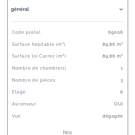
général
TRAD_SIROCCO_Caracteristique
Valeurs
Code postal
69006
Surface habitable (m²)
89,86 m²
Surface loi Carrez (m²)
89,86 m²
Nombre de chambre(s)
1
Nombre de pièces
3
Etage
6
Ascenseur
OUI
Vue
dégagée
Nos