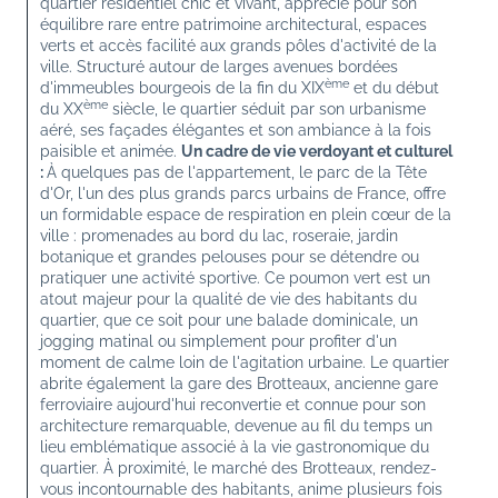
quartier résidentiel chic et vivant, apprécié pour son 
équilibre rare entre patrimoine architectural, espaces 
verts et accès facilité aux grands pôles d'activité de la 
ville. Structuré autour de larges avenues bordées 
ème
d'immeubles bourgeois de la fin du XIX
 et du début 
ème
du XX
 siècle, le quartier séduit par son urbanisme 
aéré, ses façades élégantes et son ambiance à la fois 
paisible et animée. 
Un cadre de vie verdoyant et culturel 
: 
À quelques pas de l'appartement, le parc de la Tête 
d'Or, l'un des plus grands parcs urbains de France, offre 
un formidable espace de respiration en plein cœur de la 
ville : promenades au bord du lac, roseraie, jardin 
botanique et grandes pelouses pour se détendre ou 
pratiquer une activité sportive. Ce poumon vert est un 
atout majeur pour la qualité de vie des habitants du 
quartier, que ce soit pour une balade dominicale, un 
jogging matinal ou simplement pour profiter d'un 
moment de calme loin de l'agitation urbaine. Le quartier 
abrite également la gare des Brotteaux, ancienne gare 
ferroviaire aujourd'hui reconvertie et connue pour son 
architecture remarquable, devenue au fil du temps un 
lieu emblématique associé à la vie gastronomique du 
quartier. À proximité, le marché des Brotteaux, rendez-
vous incontournable des habitants, anime plusieurs fois 