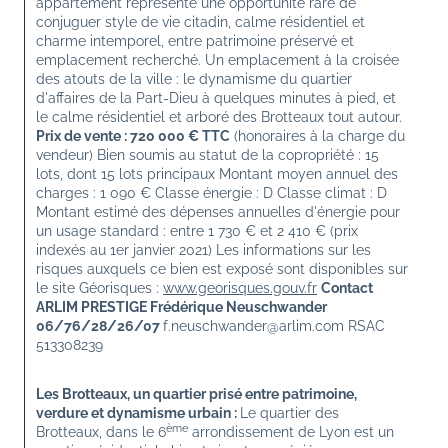
appartement représente une opportunité rare de 
conjuguer style de vie citadin, calme résidentiel et 
charme intemporel, entre patrimoine préservé et 
emplacement recherché. Un emplacement à la croisée 
des atouts de la ville : le dynamisme du quartier 
d'affaires de la Part-Dieu à quelques minutes à pied, et 
le calme résidentiel et arboré des Brotteaux tout autour. 
Prix de vente : 720 000 € TTC
 (honoraires à la charge du 
vendeur) Bien soumis au statut de la copropriété : 15 
lots, dont 15 lots principaux Montant moyen annuel des 
charges : 1 090 € Classe énergie : D Classe climat : D 
Montant estimé des dépenses annuelles d'énergie pour 
un usage standard : entre 1 730 € et 2 410 € (prix 
indexés au 1er janvier 2021) Les informations sur les 
risques auxquels ce bien est exposé sont disponibles sur 
le site Géorisques : 
www.georisques.gouv.fr
Contact
ARLIM PRESTIGE Frédérique Neuschwander 
06/76/28/26/07 
f.neuschwander@arlim.com RSAC 
513308239
Les Brotteaux, un quartier prisé entre patrimoine, 
verdure et dynamisme urbain : 
Le quartier des 
ème
Brotteaux, dans le 6
 arrondissement de Lyon est un 