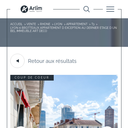
ACCUEIL
VENTE
RHONE
LYON
APPARTEMENT
T3
LYON 6 BROTTEAUX APPARTEMENT D EXCEPTION AU DERNIER ETAGE D UN
BEL IMMEUBLE ART DECO
Retour aux résultats
COUP DE COEUR