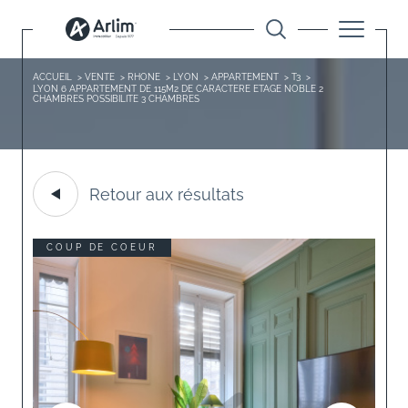
ACCUEIL
VENTE
RHONE
LYON
APPARTEMENT
T3
LYON 6 APPARTEMENT DE 115M2 DE CARACTERE ETAGE NOBLE 2
CHAMBRES POSSIBILITE 3 CHAMBRES
Retour aux résultats
COUP DE COEUR