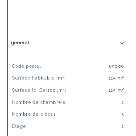
général
TRAD_SIROCCO_Caracteristique
Valeurs
Code postal
69006
Surface habitable (m²)
115 m²
Surface loi Carrez (m²)
115 m²
Nombre de chambre(s)
2
Nombre de pièces
3
Etage
2