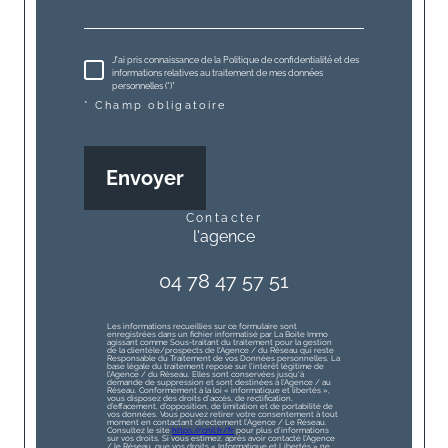
J'ai pris connaissance de la Politique de confidentialité et des
informations relatives au traitement de mes données
personnelles (*)*
* Champ obligatoire
Envoyer
contacter
l'agence
04 78 47 57 51
Les informations recueillies sur ce formulaire sont
enregistrées dans un fichier informatisé par La Boite Immo
agissant comme Sous-traitant du traitement pour la gestion
de la clientèle/prospects de l'Agence / du Réseau qui reste
Responsable du Traitement de vos Données personnelles. La
base légale du traitement repose sur l'intérêt légitime de
l'Agence / du Réseau. Elles sont conservées jusqu'à
demande de suppression et sont destinées à l'Agence / au
Réseau. Conformément à la loi « informatique et libertés »,
vous disposez des droits d’accès, de rectification,
d’effacement, d’opposition, de limitation et de portabilité de
vos données. Vous pouvez retirer votre consentement à tout
moment en contactant directement l’Agence / Le Réseau.
Consultez le site
https://cnil.fr/fr
pour plus d’informations
sur vos droits. Si vous estimez, après avoir contacté l'Agence
/ le Réseau, que vos droits « Informatique et Libertés » ne