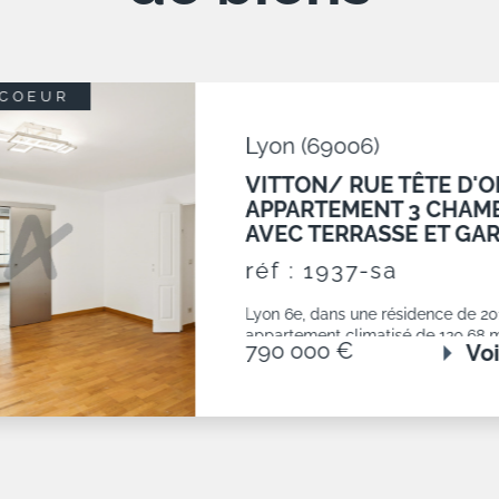
COEUR
Lyon (69006)
VITTON/ RUE TÊTE D'O
APPARTEMENT 3 CHAM
AVEC TERRASSE ET GA
réf : 1937-sa
Lyon 6e, dans une résidence de 201
appartement climatisé de 120,68 m²
790 000 €
Voi
étage élevé avec une terrasse de 19 
composé d'un...