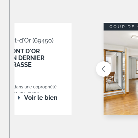
COUP DE 
-Mont-d'Or (69450)
U MONT D'OR
T EN DERNIER
 TERRASSE
sa
d'Or, dans une copropriété
ec piscine , venez
Voir le bien
rtement climatisé de 106
..