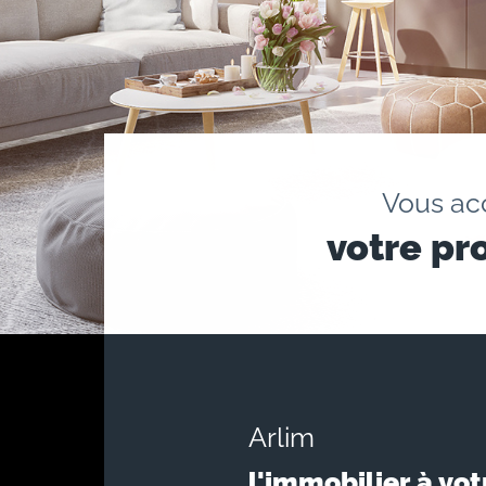
Vous a
votre pr
Arlim
l'immobilier à vot