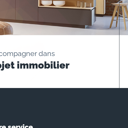
ccompagner dans
ojet immobilier
re service