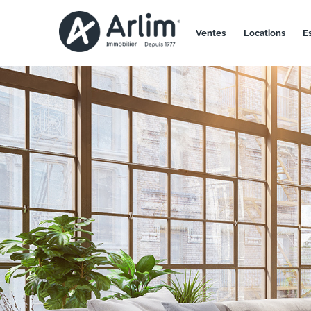
ventes
locations