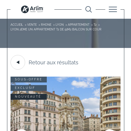
ACCUEIL
VENTE
RHONE
LYON
APPARTEMENT
T2
LYON 2EME UN APPARTEMENT T2 DE 51M2 BALCON SUR COUR
Retour aux résultats
SOUS-OFFRE
EXCLUSIF
NOUVEAUTÉ