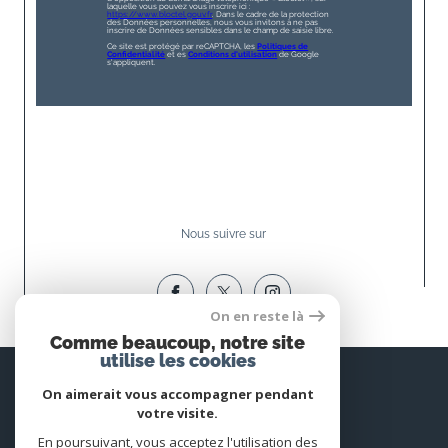
laquelle vous pouvez vous inscrire ici :
https://www.bloctel.gouv.fr
. Dans le cadre de la protection
des Données personnelles, nous vous invitons à ne pas
inscrire de Données sensibles dans le champ de saisie libre.
Ce site est protégé par reCAPTCHA, les
Politiques de
Confidentialité
et es
Conditions d'utilisation
de Google
s'appliquent.
Nous suivre sur
On en reste là
Comme beaucoup, notre site
utilise les cookies
Espace
PROPRIÉTAIRE
On aimerait vous accompagner pendant
votre visite.
Se connecter
En poursuivant, vous acceptez l'utilisation des