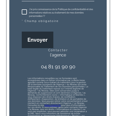
J'ai pris connaissance de la Politique de confidentialité et des
informations relatives au traitement de mes données
personnelles (*)*
* Champ obligatoire
Envoyer
contacter
l'agence
04 81 91 90 90
Les informations recueillies sur ce formulaire sont
enregistrées dans un fichier informatisé par La Boite Immo
agissant comme Sous-traitant du traitement pour la gestion
de la clientèle/prospects de l'Agence / du Réseau qui reste
Responsable du Traitement de vos Données personnelles. La
base légale du traitement repose sur l'intérêt légitime de
l'Agence / du Réseau. Elles sont conservées jusqu'à
demande de suppression et sont destinées à l'Agence / au
Réseau. Conformément à la loi « informatique et libertés »,
vous disposez des droits d’accès, de rectification,
d’effacement, d’opposition, de limitation et de portabilité de
vos données. Vous pouvez retirer votre consentement à tout
moment en contactant directement l’Agence / Le Réseau.
Consultez le site
https://cnil.fr/fr
pour plus d’informations
sur vos droits. Si vous estimez, après avoir contacté l'Agence
/ le Réseau, que vos droits « Informatique et Libertés » ne
sont pas respectés, vous pouvez adresser une réclamation à
la CNIL. Nous vous informons de l’existence de la liste
d'opposition au démarchage téléphonique « Bloctel », sur