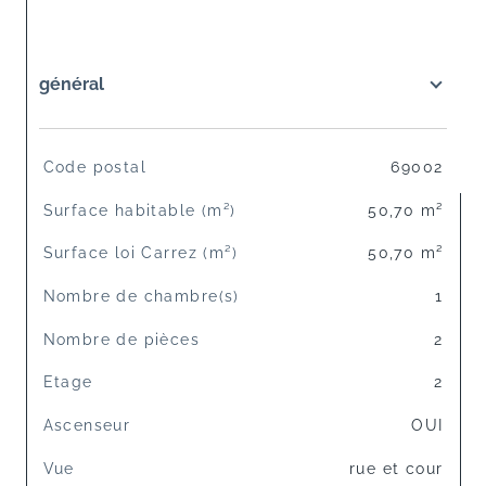
général
TRAD_SIROCCO_Caracteristique
Valeurs
Code postal
69002
Surface habitable (m²)
50,70 m²
Surface loi Carrez (m²)
50,70 m²
Nombre de chambre(s)
1
Nombre de pièces
2
Etage
2
Ascenseur
OUI
Vue
rue et cour