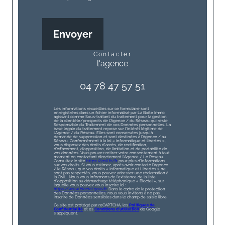
Envoyer
contacter
l'agence
04 78 47 57 51
Les informations recueillies sur ce formulaire sont
enregistrées dans un fichier informatisé par La Boite Immo
agissant comme Sous-traitant du traitement pour la gestion
de la clientèle/prospects de l'Agence / du Réseau qui reste
Responsable du Traitement de vos Données personnelles. La
base légale du traitement repose sur l'intérêt légitime de
l'Agence / du Réseau. Elles sont conservées jusqu'à
demande de suppression et sont destinées à l'Agence / au
Réseau. Conformément à la loi « informatique et libertés »,
vous disposez des droits d’accès, de rectification,
d’effacement, d’opposition, de limitation et de portabilité de
vos données. Vous pouvez retirer votre consentement à tout
moment en contactant directement l’Agence / Le Réseau.
Consultez le site
https://cnil.fr/fr
pour plus d’informations
sur vos droits. Si vous estimez, après avoir contacté l'Agence
/ le Réseau, que vos droits « Informatique et Libertés » ne
sont pas respectés, vous pouvez adresser une réclamation à
la CNIL. Nous vous informons de l’existence de la liste
d'opposition au démarchage téléphonique « Bloctel », sur
laquelle vous pouvez vous inscrire ici :
https://www.bloctel.gouv.fr
. Dans le cadre de la protection
des Données personnelles, nous vous invitons à ne pas
inscrire de Données sensibles dans le champ de saisie libre.
Ce site est protégé par reCAPTCHA, les
Politiques de
Confidentialité
et es
Conditions d'utilisation
de Google
s'appliquent.