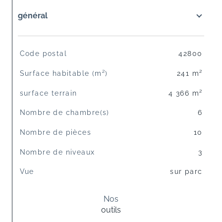
général
TRAD_SIROCCO_Caracteristique
Valeurs
Code postal
42800
Surface habitable (m²)
241 m²
surface terrain
4 366 m²
Nombre de chambre(s)
6
Nombre de pièces
10
Nombre de niveaux
3
Vue
sur parc
Nos
outils