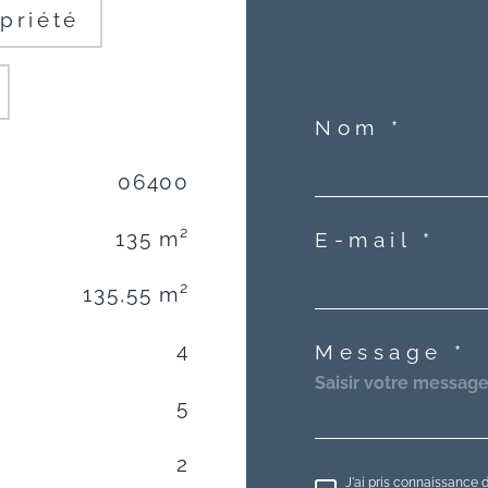
priété
Nom *
06400
135 m²
E-mail *
135,55 m²
4
Message *
5
2
J'ai pris connaissance d