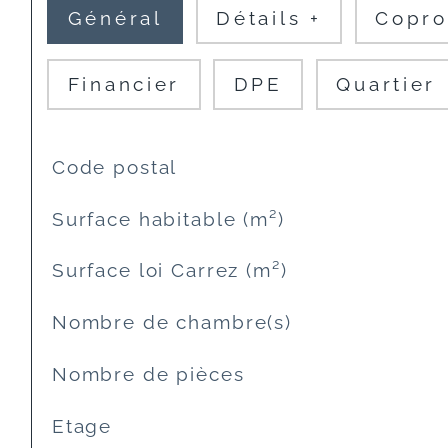
Général
Détails +
Copro
Financier
DPE
Quartier
TRAD_SIROCCO_Caracteristique
Valeurs
Code postal
Surface habitable (m²)
Surface loi Carrez (m²)
Nombre de chambre(s)
Nombre de pièces
Etage