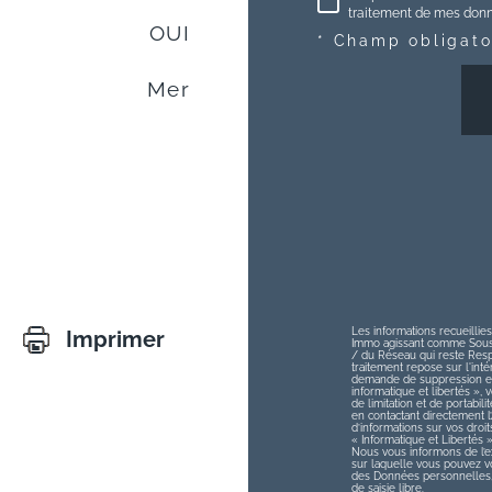
traitement de mes donné
OUI
* Champ obligato
Mer
Les informations recueillies
Imprimer
Immo agissant comme Sous-t
/ du Réseau qui reste Res
traitement repose sur l'int
demande de suppression et 
informatique et libertés », v
de limitation et de portabi
en contactant directement 
d’informations sur vos droit
« Informatique et Libertés 
Nous vous informons de l’ex
sur laquelle vous pouvez vou
des Données personnelles, 
de saisie libre.