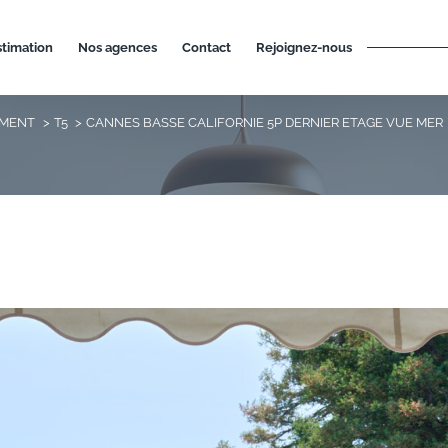
estimation
nos agences
contact
rejoignez-nous
EMENT
T5
CANNES BASSE CALIFORNIE 5P DERNIER ETAGE VUE MER