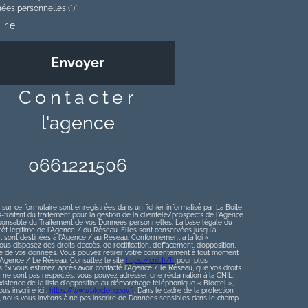
es personnelles (*)*
ire
Envoyer
contacter
l'agence
0661221506
 sur ce formulaire sont enregistrées dans un fichier informatisé par La Boite
raitant du traitement pour la gestion de la clientèle/prospects de l'Agence
ponsable du Traitement de vos Données personnelles. La base légale du
érêt légitime de l'Agence / du Réseau. Elles sont conservées jusqu'à
sont destinées à l'Agence / au Réseau. Conformément à la loi «
ous disposez des droits d’accès, de rectification, d’effacement, d’opposition,
lité de vos données. Vous pouvez retirer votre consentement à tout moment
l’Agence / Le Réseau. Consultez le site
https://cnil.fr/fr
pour plus
s. Si vous estimez, après avoir contacté l'Agence / le Réseau, que vos droits
» ne sont pas respectés, vous pouvez adresser une réclamation à la CNIL.
istence de la liste d'opposition au démarchage téléphonique « Bloctel »,
s inscrire ici :
https://www.bloctel.gouv.fr
. Dans le cadre de la protection
nous vous invitons à ne pas inscrire de Données sensibles dans le champ