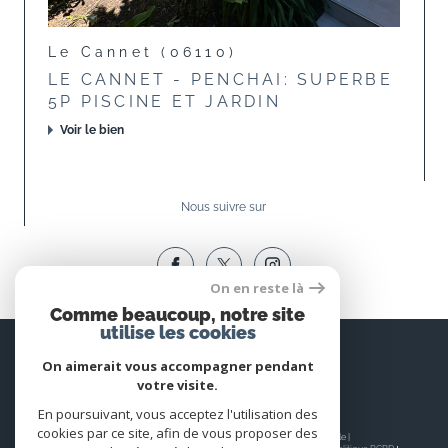
Le Cannet (06110)
LE CANNET - PENCHAI: SUPERBE
5P PISCINE ET JARDIN
Voir le bien
Nous suivre sur
On en reste là
Comme beaucoup, notre site
utilise les cookies
Espace
PROPRIÉTAIRE
On aimerait vous accompagner pendant
votre visite.
Se connecter
En poursuivant, vous acceptez l'utilisation des
cookies par ce site, afin de vous proposer des
© 2026 | Tous droits réservés | Traduction powered by Google |