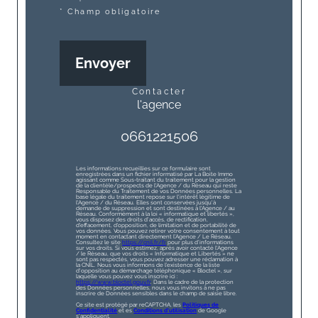
* Champ obligatoire
Envoyer
contacter
l'agence
0661221506
Les informations recueillies sur ce formulaire sont
enregistrées dans un fichier informatisé par La Boite Immo
agissant comme Sous-traitant du traitement pour la gestion
de la clientèle/prospects de l'Agence / du Réseau qui reste
Responsable du Traitement de vos Données personnelles. La
base légale du traitement repose sur l'intérêt légitime de
l'Agence / du Réseau. Elles sont conservées jusqu'à
demande de suppression et sont destinées à l'Agence / au
Réseau. Conformément à la loi « informatique et libertés »,
vous disposez des droits d’accès, de rectification,
d’effacement, d’opposition, de limitation et de portabilité de
vos données. Vous pouvez retirer votre consentement à tout
moment en contactant directement l’Agence / Le Réseau.
Consultez le site
https://cnil.fr/fr
pour plus d’informations
sur vos droits. Si vous estimez, après avoir contacté l'Agence
/ le Réseau, que vos droits « Informatique et Libertés » ne
sont pas respectés, vous pouvez adresser une réclamation à
la CNIL. Nous vous informons de l’existence de la liste
d'opposition au démarchage téléphonique « Bloctel », sur
laquelle vous pouvez vous inscrire ici :
https://www.bloctel.gouv.fr
. Dans le cadre de la protection
des Données personnelles, nous vous invitons à ne pas
inscrire de Données sensibles dans le champ de saisie libre.
Ce site est protégé par reCAPTCHA, les
Politiques de
Confidentialité
et es
Conditions d'utilisation
de Google
s'appliquent.