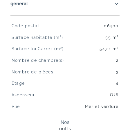
général
TRAD_SIROCCO_Caracteristique
Valeurs
Code postal
06400
Surface habitable (m²)
55 m²
Surface loi Carrez (m²)
54,21 m²
Nombre de chambre(s)
2
Nombre de pièces
3
Etage
4
Ascenseur
OUI
Vue
Mer et verdure
Nos
outils