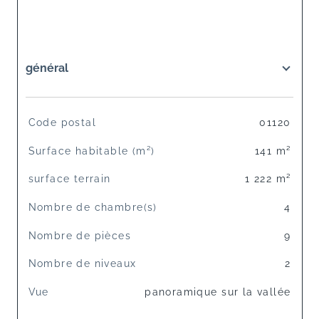
général
TRAD_SIROCCO_Caracteristique
Valeurs
Code postal
01120
Surface habitable (m²)
141 m²
surface terrain
1 222 m²
Nombre de chambre(s)
4
Nombre de pièces
9
Nombre de niveaux
2
Vue
panoramique sur la vallée