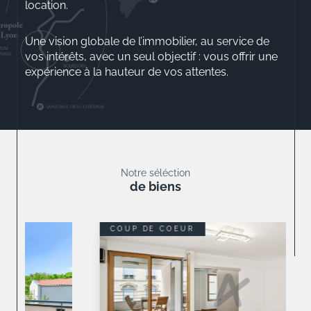
location.
Une vision globale de l’immobilier, au service de
vos intérêts, avec un seul objectif : vous offrir une
expérience à la hauteur de vos attentes.
Aurélio ROSSINI
Gérant
Notre séléction
de biens
COUP DE COEUR