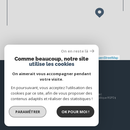
On en reste là
Leaflet
|
©
Maps
|
© OpenStreetMap
Jawg
Comme beaucoup, notre site
utilise les cookies
Espace
PROPRIÉTAIRE
On aimerait vous accompagner pendant
votre visite.
Se connecter
En poursuivant, vous acceptez l'utilisation des
cookies par ce site, afin de vous proposer des
© 2026 | Tous droits réservés | Traduction powered by Google |
contenus adaptés et réaliser des statistiques !
Nos honoraires
Plan du site
Mentions légales
Admin
Nos liens
Politique RGPD
Cookies
PARAMÉTRER
OK POUR MOI !