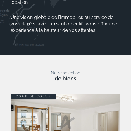
location.
Une vision globale de l’immobilier, au service de
vos intérêts, avec un seul objectif : vous offrir une
expérience à la hauteur de vos attentes.
Aurélio ROSSINI
Gérant
Notre séléction
de biens
COUP DE COEUR