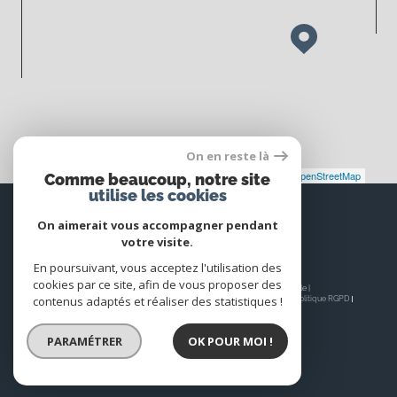
On en reste là
Leaflet
|
©
Maps
|
© OpenStreetMap
Jawg
Comme beaucoup, notre site
utilise les cookies
Espace
PROPRIÉTAIRE
On aimerait vous accompagner pendant
votre visite.
Se connecter
En poursuivant, vous acceptez l'utilisation des
cookies par ce site, afin de vous proposer des
© 2026 | Tous droits réservés | Traduction powered by Google |
contenus adaptés et réaliser des statistiques !
Nos honoraires
Plan du site
Mentions légales
Admin
Nos liens
Politique RGPD
Cookies
PARAMÉTRER
OK POUR MOI !