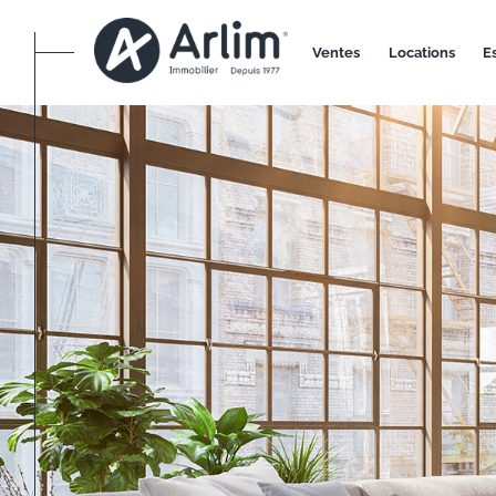
ventes
locations