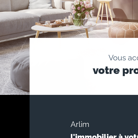
Vous a
votre pr
Arlim
l'immobilier à vot