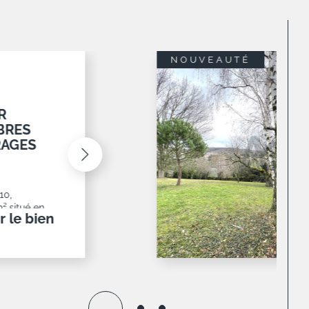
M2 AVEC
monest,
posé sud
té et
r le bien