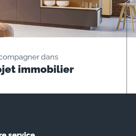
ccompagner dans
ojet immobilier
re service