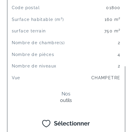
TRAD_SIROCCO_Caracteristique
Valeurs
Code postal
01800
Surface habitable (m²)
160 m²
surface terrain
750 m²
Nombre de chambre(s)
2
Nombre de pièces
4
Nombre de niveaux
2
Vue
CHAMPETRE
Nos
outils
Sélectionner