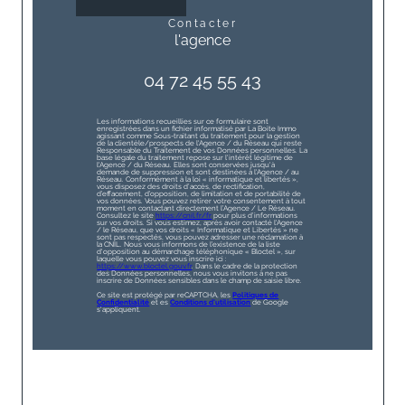
contacter
l'agence
04 72 45 55 43
Les informations recueillies sur ce formulaire sont
enregistrées dans un fichier informatisé par La Boite Immo
agissant comme Sous-traitant du traitement pour la gestion
de la clientèle/prospects de l'Agence / du Réseau qui reste
Responsable du Traitement de vos Données personnelles. La
base légale du traitement repose sur l'intérêt légitime de
l'Agence / du Réseau. Elles sont conservées jusqu'à
demande de suppression et sont destinées à l'Agence / au
Réseau. Conformément à la loi « informatique et libertés »,
vous disposez des droits d’accès, de rectification,
d’effacement, d’opposition, de limitation et de portabilité de
vos données. Vous pouvez retirer votre consentement à tout
moment en contactant directement l’Agence / Le Réseau.
Consultez le site
https://cnil.fr/fr
pour plus d’informations
sur vos droits. Si vous estimez, après avoir contacté l'Agence
/ le Réseau, que vos droits « Informatique et Libertés » ne
sont pas respectés, vous pouvez adresser une réclamation à
la CNIL. Nous vous informons de l’existence de la liste
d'opposition au démarchage téléphonique « Bloctel », sur
laquelle vous pouvez vous inscrire ici :
https://www.bloctel.gouv.fr
. Dans le cadre de la protection
des Données personnelles, nous vous invitons à ne pas
inscrire de Données sensibles dans le champ de saisie libre.
Ce site est protégé par reCAPTCHA, les
Politiques de
Confidentialité
et es
Conditions d'utilisation
de Google
s'appliquent.