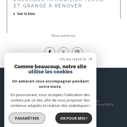
ET GRANGE À RÉNOVER
Voir le bien
Nous suivre sur
On en reste là
Comme beaucoup, notre site
utilise les cookies
Espace
PROPRIÉTAIRE
On aimerait vous accompagner pendant
votre visite.
Se connecter
En poursuivant, vous acceptez l'utilisation des
cookies par ce site, afin de vous proposer des
© 2026 | Tous droits réservés | Traduction powered by Google |
contenus adaptés et réaliser des statistiques !
Nos honoraires
Plan du site
Mentions légales
Admin
Nos liens
Politique RGPD
Cookies
PARAMÉTRER
OK POUR MOI !