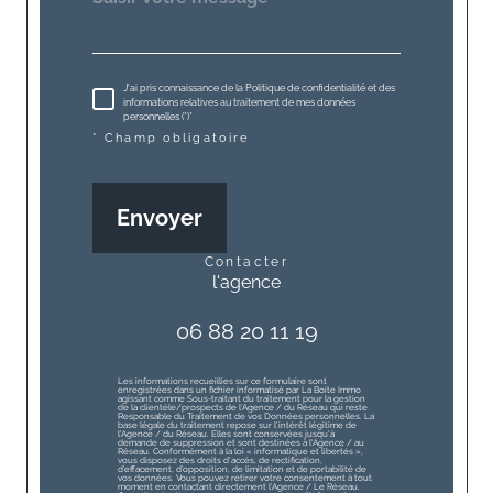
J'ai pris connaissance de la Politique de confidentialité et des
informations relatives au traitement de mes données
personnelles (*)*
* Champ obligatoire
Envoyer
contacter
l'agence
06 88 20 11 19
Les informations recueillies sur ce formulaire sont
enregistrées dans un fichier informatisé par La Boite Immo
agissant comme Sous-traitant du traitement pour la gestion
de la clientèle/prospects de l'Agence / du Réseau qui reste
Responsable du Traitement de vos Données personnelles. La
base légale du traitement repose sur l'intérêt légitime de
l'Agence / du Réseau. Elles sont conservées jusqu'à
demande de suppression et sont destinées à l'Agence / au
Réseau. Conformément à la loi « informatique et libertés »,
vous disposez des droits d’accès, de rectification,
d’effacement, d’opposition, de limitation et de portabilité de
vos données. Vous pouvez retirer votre consentement à tout
moment en contactant directement l’Agence / Le Réseau.