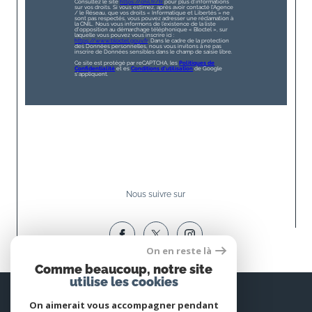
Consultez le site
https://cnil.fr/fr
pour plus d’informations
sur vos droits. Si vous estimez, après avoir contacté l'Agence
/ le Réseau, que vos droits « Informatique et Libertés » ne
sont pas respectés, vous pouvez adresser une réclamation à
la CNIL. Nous vous informons de l’existence de la liste
d'opposition au démarchage téléphonique « Bloctel », sur
laquelle vous pouvez vous inscrire ici :
https://www.bloctel.gouv.fr
. Dans le cadre de la protection
des Données personnelles, nous vous invitons à ne pas
inscrire de Données sensibles dans le champ de saisie libre.
Ce site est protégé par reCAPTCHA, les
Politiques de
Confidentialité
et es
Conditions d'utilisation
de Google
s'appliquent.
Nous suivre sur
On en reste là
Comme beaucoup, notre site
utilise les cookies
Espace
PROPRIÉTAIRE
On aimerait vous accompagner pendant