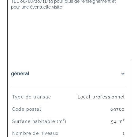
TEL 06/88/20/11/19 pour plus de renseignement et 
pour une éventuelle visite
général
TRAD_SIROCCO_Caracteristique
Valeurs
Type de transac
Local professionnel
Code postal
69760
Surface habitable (m²)
54 m²
Nombre de niveaux
1