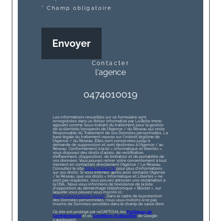
* Champ obligatoire
Envoyer
contacter
l'agence
0474010019
Les informations recueillies sur ce formulaire sont
enregistrées dans un fichier informatisé par La Boite Immo
agissant comme Sous-traitant du traitement pour la gestion
de la clientèle/prospects de l'Agence / du Réseau qui reste
Responsable du Traitement de vos Données personnelles. La
base légale du traitement repose sur l'intérêt légitime de
l'Agence / du Réseau. Elles sont conservées jusqu'à
demande de suppression et sont destinées à l'Agence / au
Réseau. Conformément à la loi « informatique et libertés »,
vous disposez des droits d’accès, de rectification,
d’effacement, d’opposition, de limitation et de portabilité de
vos données. Vous pouvez retirer votre consentement à tout
moment en contactant directement l’Agence / Le Réseau.
Consultez le site
https://cnil.fr/fr
pour plus d’informations
sur vos droits. Si vous estimez, après avoir contacté l'Agence
/ le Réseau, que vos droits « Informatique et Libertés » ne
sont pas respectés, vous pouvez adresser une réclamation à
la CNIL. Nous vous informons de l’existence de la liste
d'opposition au démarchage téléphonique « Bloctel », sur
laquelle vous pouvez vous inscrire ici :
https://www.bloctel.gouv.fr
. Dans le cadre de la protection
des Données personnelles, nous vous invitons à ne pas
inscrire de Données sensibles dans le champ de saisie libre.
Ce site est protégé par reCAPTCHA, les
Politiques de
Confidentialité
et es
Conditions d'utilisation
de Google
s'appliquent.