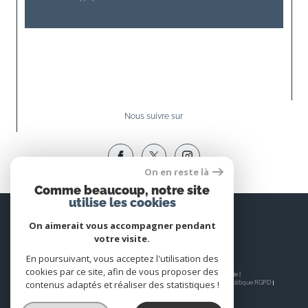
Nous suivre sur
On en reste là
Comme beaucoup, notre site
utilise les cookies
Espace
PROPRIÉTAIRE
On aimerait vous accompagner pendant
votre visite.
Se connecter
En poursuivant, vous acceptez l'utilisation des
cookies par ce site, afin de vous proposer des
© 2026 | Tous droits réservés | Traduction powered by Google |
contenus adaptés et réaliser des statistiques !
Nos honoraires
Plan du site
Mentions légales
Admin
Nos liens
Politique RGPD
Cookies