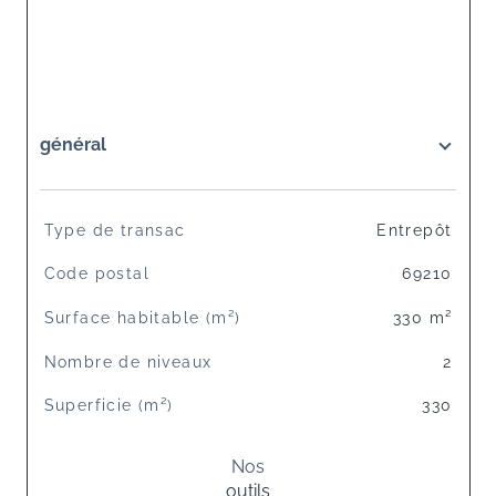
général
TRAD_SIROCCO_Caracteristique
Valeurs
Type de transac
Entrepôt
Code postal
69210
Surface habitable (m²)
330 m²
Nombre de niveaux
2
Superficie (m²)
330
Nos
outils