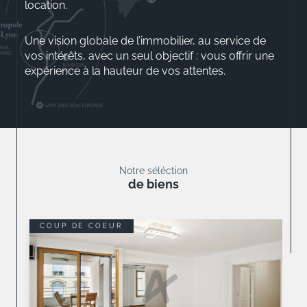
location.
Une vision globale de l’immobilier, au service de
vos intérêts, avec un seul objectif : vous offrir une
expérience à la hauteur de vos attentes.
Aurélio ROSSINI
Gérant
Notre séléction
de biens
COUP DE COEUR