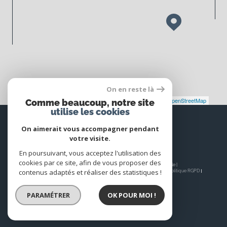
On en reste là
Leaflet
|
©
Maps
|
© OpenStreetMap
Jawg
Comme beaucoup, notre site
utilise les cookies
Espace
PROPRIÉTAIRE
On aimerait vous accompagner pendant
votre visite.
Se connecter
En poursuivant, vous acceptez l'utilisation des
cookies par ce site, afin de vous proposer des
© 2026 | Tous droits réservés | Traduction powered by Google |
contenus adaptés et réaliser des statistiques !
Nos honoraires
Plan du site
Mentions légales
Admin
Nos liens
Politique RGPD
Cookies
PARAMÉTRER
OK POUR MOI !