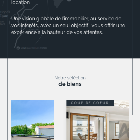
location.
Une vision globale de l’immobilier, au service de
vos intérêts, avec un seul objectif : vous offrir une
expérience à la hauteur de vos attentes.
Aurélio ROSSINI
Gérant
Notre séléction
de biens
COUP DE COEUR